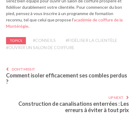
serez bien équipé pour ouvrir un salon de coiffure prospère et
fidéliser durablement votre clientèle. Pour commencer du bon
pied, pensez à vous inscrire à un programme de formation
reconnu, tel que celui que propose l’
académie de coiffure de la
Montérégie
.
#CONSEILS
#FIDÉLISER LA CLIENTÈLE
TOPICS
#OUVRIR UN SALON DE COIFFURE
DON'T MISS IT
Comment isoler efficacement ses combles perdus
?
UP NEXT
Construction de canalisations enterrées : Les
erreurs à éviter à tout prix