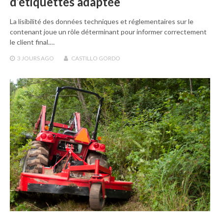
d’étiquettes adaptée
La lisibilité des données techniques et réglementaires sur le
contenant joue un rôle déterminant pour informer correctement
le client final.…
3 JOURS
AGO
CASTILLO GORDO