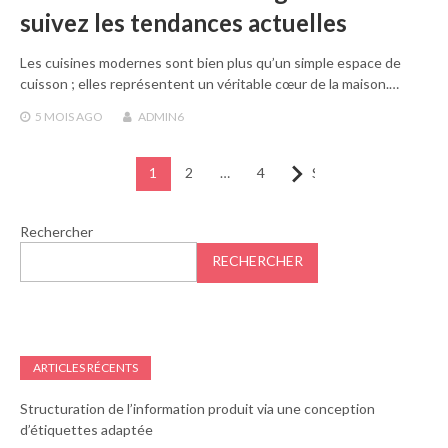
suivez les tendances actuelles
Les cuisines modernes sont bien plus qu’un simple espace de
cuisson ; elles représentent un véritable cœur de la maison.…
5 MOIS
AGO
ADMIN6
Pagination
1
2
…
4
Suivant
des
publications
Rechercher
RECHERCHER
ARTICLES RÉCENTS
Structuration de l’information produit via une conception
d’étiquettes adaptée