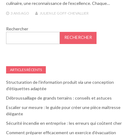
culinaire, une reconnaissance de l’excellence. Chaque…
3 ANS
AGO
JULIEN LE GOFF-CHEVALLIER
Rechercher
RECHERCHER
ARTICLES RÉCENTS
Structuration de l’information produit via une conception
d’étiquettes adaptée
Débroussaillage de grands terrains : conseils et astuces
Escalier sur mesure : le guide pour créer une pièce maîtresse
élégante
Sécurité incendie en entreprise : les erreurs qui coûtent cher
Comment préparer efficacement un exercice d’évacuation