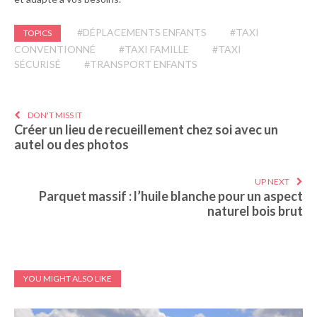
#DÉPLACEMENTS ENFANTS
#TAXI
TOPICS
CONVENTIONNÉ
#TAXI FAMILLE
#TAXI
SÉCURISÉ
#TRANSPORT ENFANTS
DON'T MISS IT
Créer un lieu de recueillement chez soi avec un
autel ou des photos
UP NEXT
Parquet massif : l’huile blanche pour un aspect
naturel bois brut
YOU MIGHT ALSO LIKE