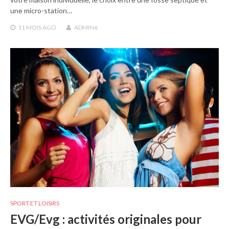
une micro-station…
11 MOIS
AGO
ADMIN6
SPORT ET LOISIRS
EVG/Evg : activités originales pour