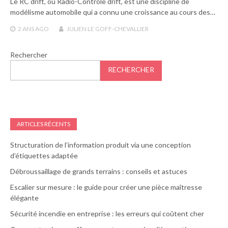
Le RC drift, ou Radio-Contrôle drift, est une discipline de
modélisme automobile qui a connu une croissance au cours des…
2 ANS
AGO
JULIEN LE GOFF-CHEVALLIER
Rechercher
RECHERCHER
ARTICLES RÉCENTS
Structuration de l’information produit via une conception
d’étiquettes adaptée
Débroussaillage de grands terrains : conseils et astuces
Escalier sur mesure : le guide pour créer une pièce maîtresse
élégante
Sécurité incendie en entreprise : les erreurs qui coûtent cher