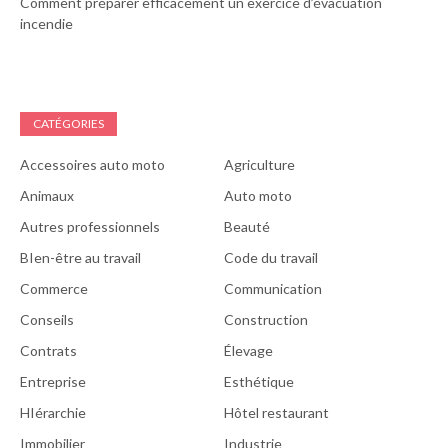
Comment préparer efficacement un exercice d’évacuation
incendie
CATÉGORIES
Accessoires auto moto
Agriculture
Animaux
Auto moto
Autres professionnels
Beauté
BIen-être au travail
Code du travail
Commerce
Communication
Conseils
Construction
Contrats
Élevage
Entreprise
Esthétique
HIérarchie
Hôtel restaurant
Immobilier
Industrie