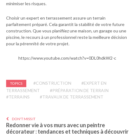
minimiser les risques.
Choisir un expert en terrassement assure un terrain
parfaitement préparé. Cela garantit la stabilité de votre future
construction. Que vous planifiiez une maison, un garage ou une
piscine, le recours à un professionnel reste la meilleure décision
pour la pérennité de votre projet.
https://www.youtube.com/watch?v=0DL0hdkW2-c
#CONSTRUCTION
#EXPERT EN
TOPICS
TERRASSEMENT
#PRÉPARATION DE TERRAIN
#TERRAINS
#TRAVAUX DE TERRASSEMENT
DON'T MISS IT
Redonner vie à vos murs avec un peintre
décorateur : tendances et techniques à découvrir