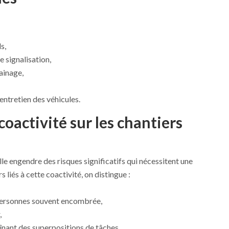
s,
e signalisation,
ainage,
entretien des véhicules.
 coactivité sur les chantiers
elle engendre des risques significatifs qui nécessitent une
s liés à cette coactivité, on distingue :
personnes souvent encombrée,
,
aînant des superpositions de tâches,