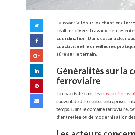
La coactivité sur les chantiers ferr
Twitter
réaliser divers travaux, représente
coordination
. Dans cet article, no
Facebook
coactivité et les meilleures pratiq
sûre sur le terrain.
Google+
Généralités sur la 
LinkedIn
ferroviaire
Pinterest
La coactivité dans
les travaux ferrovia
Email
souvent de différentes entreprises, i
temps. Dans le domaine ferroviaire, c
d’entretien
ou de
modernisation
des
Les acteurs concer