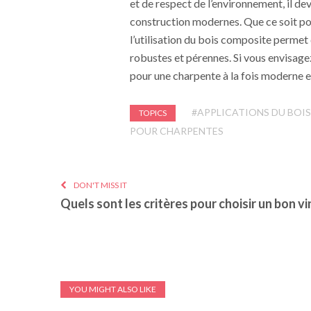
et de respect de l’environnement, il de
construction modernes. Que ce soit po
l’utilisation du bois composite permet 
robustes et pérennes. Si vous envisage
pour une charpente à la fois moderne e
#APPLICATIONS DU BOI
TOPICS
POUR CHARPENTES
DON'T MISS IT
Quels sont les critères pour choisir un bon vi
YOU MIGHT ALSO LIKE