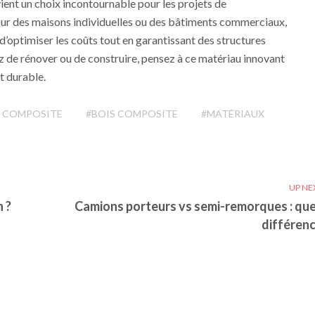
vient un choix incontournable pour les projets de
ur des maisons individuelles ou des bâtiments commerciaux,
d’optimiser les coûts tout en garantissant des structures
z de rénover ou de construire, pensez à ce matériau innovant
t durable.
S COMPOSITE
#BOIS COMPOSITE
#MATÉRIAUX
UP NE
n ?
Camions porteurs vs semi-remorques : que
différenc