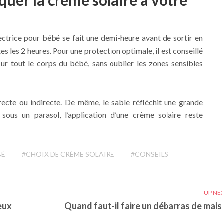
quer la crème solaire à votre
tectrice pour bébé se fait une demi-heure avant de sortir en
tes les 2 heures. Pour une protection optimale, il est conseillé
ur tout le corps du bébé, sans oublier les zones sensibles
recte ou indirecte. De même, le sable réfléchit une grande
ous un parasol, l’application d’une crème solaire reste
BÉ
#CHOIX DE CRÈME SOLAIRE
#CONSEILS
UP NE
eux
Quand faut-il faire un débarras de mais