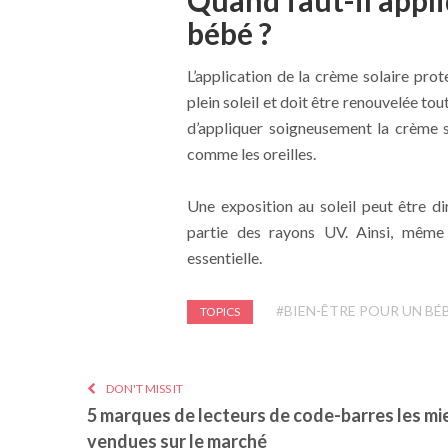
Quand faut-il appli
bébé ?
L’application de la crème solaire pro
plein soleil et doit être renouvelée tou
d’appliquer soigneusement la crème s
comme les oreilles.
Une exposition au soleil peut être di
partie des rayons UV. Ainsi, même s
essentielle.
#BIEN-ÊTRE POUR UN BÉ
TOPICS
DON'T MISS IT
5 marques de lecteurs de code-barres les mi
vendues sur le marché