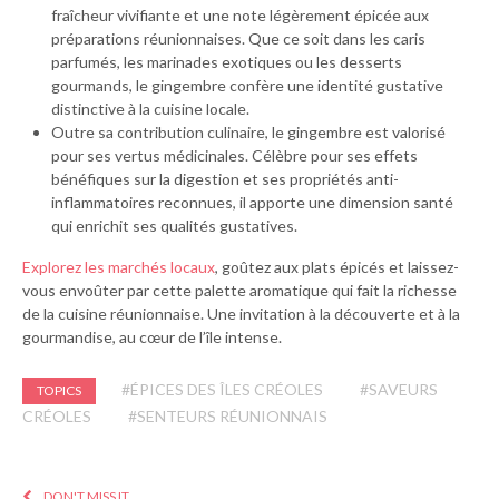
fraîcheur vivifiante et une note légèrement épicée aux
préparations réunionnaises. Que ce soit dans les caris
parfumés, les marinades exotiques ou les desserts
gourmands, le gingembre confère une identité gustative
distinctive à la cuisine locale.
Outre sa contribution culinaire, le gingembre est valorisé
pour ses vertus médicinales. Célèbre pour ses effets
bénéfiques sur la digestion et ses propriétés anti-
inflammatoires reconnues, il apporte une dimension santé
qui enrichit ses qualités gustatives.
Explorez les marchés locaux
, goûtez aux plats épicés et laissez-
vous envoûter par cette palette aromatique qui fait la richesse
de la cuisine réunionnaise. Une invitation à la découverte et à la
gourmandise, au cœur de l’île intense.
#ÉPICES DES ÎLES CRÉOLES
#SAVEURS
TOPICS
CRÉOLES
#SENTEURS RÉUNIONNAIS
DON'T MISS IT