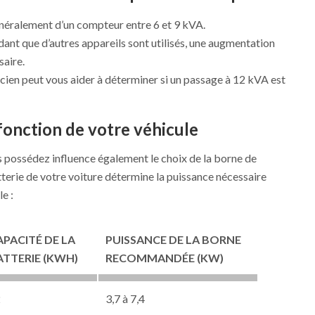
énéralement d’un compteur entre 6 et 9 kVA.
ant que d’autres appareils sont utilisés, une augmentation
saire.
icien peut vous aider à déterminer si un passage à 12 kVA est
fonction de votre véhicule
s possédez influence également le choix de la borne de
atterie de votre voiture détermine la puissance nécessaire
e :
APACITÉ DE LA
PUISSANCE DE LA BORNE
ATTERIE (KWH)
RECOMMANDÉE (KW)
2
3,7 à 7,4