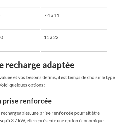
0
7,4 à 11
00
11 à 22
de recharge adaptée
valuée et vos besoins définis, il est temps de choisir le type
Voici quelques options :
a prise renforcée
es rechargeables, une
prise renforcée
pourrait être
jusqu’à 3,7 kW, elle représente une option économique