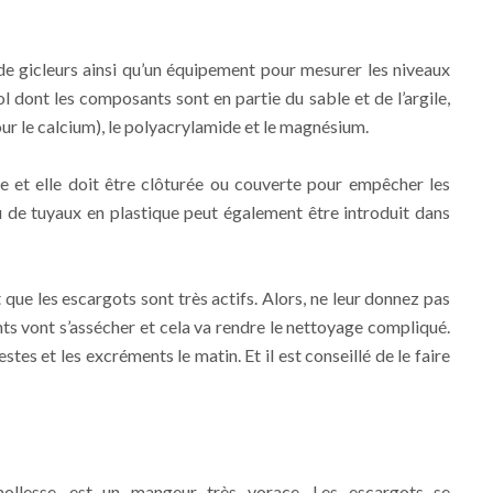
e gicleurs ainsi qu’un équipement pour mesurer les niveaux
l dont les composants sont en partie du sable et de l’argile,
our le calcium), le polyacrylamide et le magnésium.
ile et elle doit être clôturée ou couverte pour empêcher les
 de tuyaux en plastique peut également être introduit dans
t que les escargots sont très actifs. Alors, ne leur donnez pas
ents vont s’assécher et cela va rendre le nettoyage compliqué.
restes et les excréments le matin. Et il est conseillé de le faire
mollesse, est un mangeur très vorace. Les escargots se