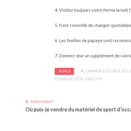
4. Visitez toujours votre ferme la nuit (
5. Il est conseillé de changer quotidie
6. Les feuilles de papaye sont recomma
7. Donnez-leur un supplément de calcium
#COMMENT ÉLEVER DES
TOPICS
ÉLEVAGE D’ESCARGOTS
DON'T MISS IT
Où puis-je vendre du matériel de sport d’occ