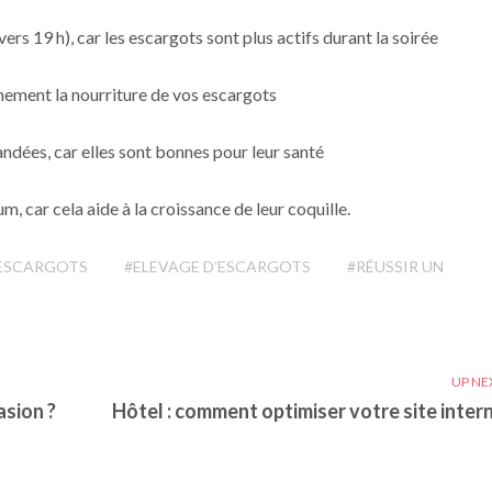
vers 19 h), car les escargots sont plus actifs durant la soirée
nnement la nourriture de vos escargots
ndées, car elles sont bonnes pour leur santé
, car cela aide à la croissance de leur coquille.
 ESCARGOTS
#ELEVAGE D’ESCARGOTS
#RÉUSSIR UN
UP NE
asion ?
Hôtel : comment optimiser votre site intern