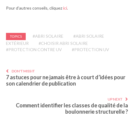
Pour d’autres conseils, cliquez
ici
.
#ABRI SOLAIRE
#ABRI SOLAIRE
TOPICS
EXTÉRIEUR
#CHOISIR ABRI SOLAIRE
#PROTECTION CONTRE UV
#PROTECTION UV
DON'T MISS IT
7 astuces pour ne jamais être à court d’idées pour
son calendrier de publication
UP NEXT
Comment identifier les classes de qualité de la
boulonnerie structurelle ?