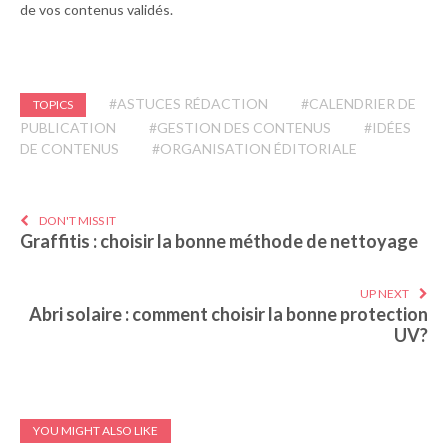
de vos contenus validés.
#ASTUCES RÉDACTION
#CALENDRIER DE
TOPICS
PUBLICATION
#GESTION DES CONTENUS
#IDÉES
DE CONTENUS
#ORGANISATION ÉDITORIALE
DON'T MISS IT
Graffitis : choisir la bonne méthode de nettoyage
UP NEXT
Abri solaire : comment choisir la bonne protection
UV?
YOU MIGHT ALSO LIKE