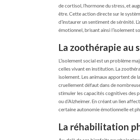
de cortisol, l’hormone du stress, et a
être. Cette action directe sur le syst
d’instaurer un sentiment de sérénité. L’
émotionnel, brisant ainsi l’isolement so
La zoothérapie au 
L’isolement social est un problème ma
celles vivant en institution. La zooth
isolement. Les animaux apportent de la 
cruellement défaut dans de nombreuses
stimuler les capacités cognitives des 
ou d’Alzheimer. En créant un lien affec
certaine autonomie émotionnelle et phys
La réhabilitation p
Au-delà de ses bienfaits psychologique