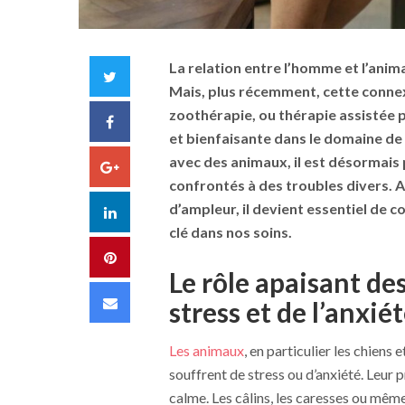
La relation entre l’homme et l’anim
Twitter
Mais, plus récemment, cette connexi
zoothérapie, ou thérapie assistée 
Facebook
et bienfaisante dans le domaine de 
avec des animaux, il est désormais 
Google+
confrontés à des troubles divers. A
d’ampleur, il devient essentiel de
LinkedIn
clé dans nos soins.
Pinterest
Le rôle apaisant de
Email
stress et de l’anxié
Les animaux
, en particulier les chiens
souffrent de stress ou d’anxiété. Leur
calme. Les câlins, les caresses ou mêm