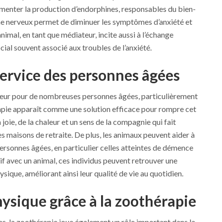
ugmenter la production d’endorphines, responsables du bien-
ème nerveux permet de diminuer les symptômes d’anxiété et
animal, en tant que médiateur, incite aussi à l’échange
cial souvent associé aux troubles de l’anxiété.
service des personnes âgées
jeur pour de nombreuses personnes âgées, particulièrement
érapie apparaît comme une solution efficace pour rompre cet
joie, de la chaleur et un sens de la compagnie qui fait
 maisons de retraite. De plus, les animaux peuvent aider à
personnes âgées, en particulier celles atteintes de démence
tif avec un animal, ces individus peuvent retrouver une
ique, améliorant ainsi leur qualité de vie au quotidien.
hysique grâce à la zoothérapie
s, la zoothérapie joue également un rôle important dans la