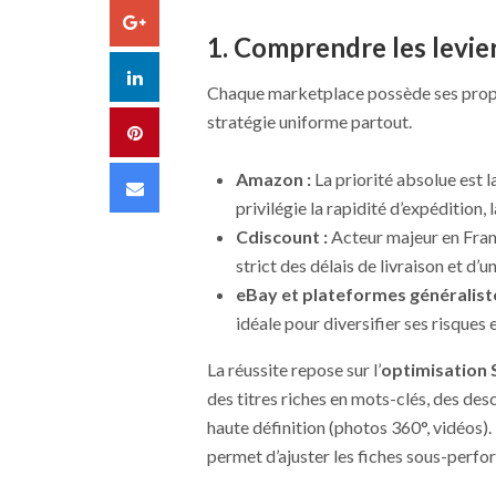
Google+
1. Comprendre les levie
LinkedIn
Chaque marketplace possède ses propre
stratégie uniforme partout.
Pinterest
Amazon :
La priorité absolue est l
Email
privilégie la rapidité d’expédition, 
Cdiscount :
Acteur majeur en Franc
strict des délais de livraison et d’
eBay et plateformes généraliste
idéale pour diversifier ses risques 
La réussite repose sur l’
optimisation 
des titres riches en mots-clés, des de
haute définition (photos 360°, vidéos).
permet d’ajuster les fiches sous-perfo