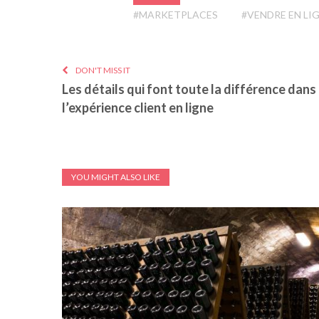
#MARKETPLACES
#VENDRE EN LI
DON'T MISS IT
Les détails qui font toute la différence dans
l’expérience client en ligne
YOU MIGHT ALSO LIKE