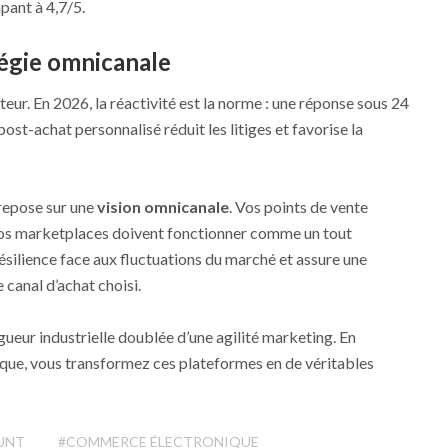
pant à 4,7/5.
atégie omnicanale
iateur. En 2026, la réactivité est la norme : une réponse sous 24
ost-achat personnalisé réduit les litiges et favorise la
 repose sur une
vision omnicanale
. Vos points de vente
vos marketplaces doivent fonctionner comme un tout
ésilience face aux fluctuations du marché et assure une
e canal d’achat choisi.
gueur industrielle doublée d’une agilité marketing. En
ique, vous transformez ces plateformes en de véritables
UNT
#COMMERCE ÉLECTRONIQUE