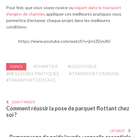
Pour finir, que vous soyez novice ou
expert dans le transport
d’engins de chantier
, appliquer ces meilleures pratiques vous
permettra d’entamer chaque projet dans les meilleures
conditions.
https://www.youtube.com/watch?v=jrnI2DysXtI
#CHANTIER
#LOGISTIQUE
TOPICS
#MEILLEURES PRATIQUES
#TRANSPORT D'ENGINS
#TRANSPORT EFFICACE
DON'T MISS IT
Comment réussir la pose de parquet flottant chez
soi ?
UP NEXT