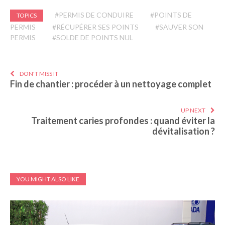
#PERMIS DE CONDUIRE
#POINTS DE
TOPICS
PERMIS
#RÉCUPÉRER SES POINTS
#SAUVER SON
PERMIS
#SOLDE DE POINTS NUL
DON'T MISS IT
Fin de chantier : procéder à un nettoyage complet
UP NEXT
Traitement caries profondes : quand éviter la
dévitalisation ?
YOU MIGHT ALSO LIKE