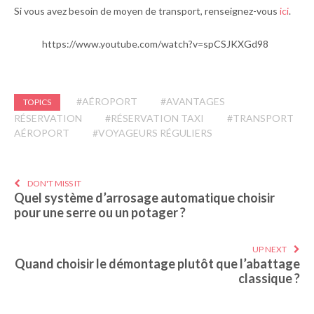
Si vous avez besoin de moyen de transport, renseignez-vous
ici
.
https://www.youtube.com/watch?v=spCSJKXGd98
#AÉROPORT
#AVANTAGES
TOPICS
RÉSERVATION
#RÉSERVATION TAXI
#TRANSPORT
AÉROPORT
#VOYAGEURS RÉGULIERS
DON'T MISS IT
Quel système d’arrosage automatique choisir
pour une serre ou un potager ?
UP NEXT
Quand choisir le démontage plutôt que l’abattage
classique ?