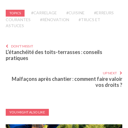
#CARRELAGE
#CUISINE
#ERREURS
TOPICS
COURANTES
#RÉNOVATION
#TRUCS ET
ASTUCES
DON'T MISS IT
L’étanchéité des toits-terrasses : conseils
pratiques
UP NEXT
Malfaçons après chantier : comment faire valoir
vos droits ?
YOU MIGHT ALSO LIKE