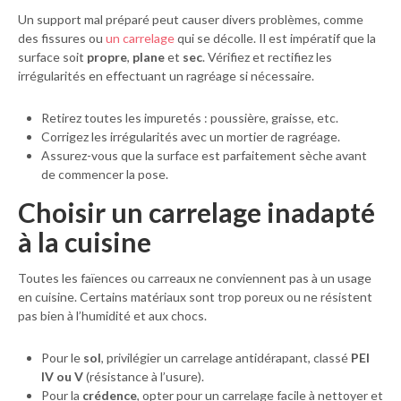
Un support mal préparé peut causer divers problèmes, comme
des fissures ou
un carrelage
qui se décolle. Il est impératif que la
surface soit
propre
,
plane
et
sec
. Vérifiez et rectifiez les
irrégularités en effectuant un ragréage si nécessaire.
Retirez toutes les impuretés : poussière, graisse, etc.
Corrigez les irrégularités avec un mortier de ragréage.
Assurez-vous que la surface est parfaitement sèche avant
de commencer la pose.
Choisir un carrelage inadapté
à la cuisine
Toutes les faïences ou carreaux ne conviennent pas à un usage
en cuisine. Certains matériaux sont trop poreux ou ne résistent
pas bien à l’humidité et aux chocs.
Pour le
sol
, privilégier un carrelage antidérapant, classé
PEI
IV ou V
(résistance à l’usure).
Pour la
crédence
, opter pour un carrelage facile à nettoyer et