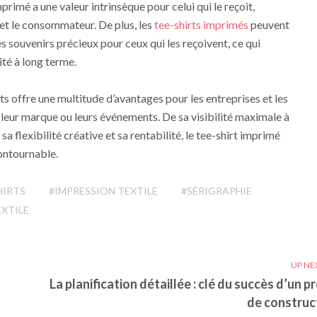
primé a une valeur intrinsèque pour celui qui le reçoit,
e et le consommateur. De plus, les
tee-shirts imprimés
peuvent
es souvenirs précieux pour ceux qui les reçoivent, ce qui
ité à long terme.
rts offre une multitude d’avantages pour les entreprises et les
leur marque ou leurs événements. De sa visibilité maximale à
 flexibilité créative et sa rentabilité, le tee-shirt imprimé
ontournable.
HIRTS
#IMPRESSION TEXTILE
#SÉRIGRAPHIE
EXTILE
UP NE
La planification détaillée : clé du succès d’un p
de construc