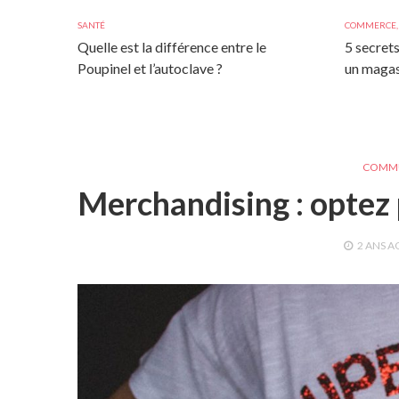
SANTÉ
COMMERCE
Quelle est la différence entre le
5 secrets
Poupinel et l’autoclave ?
un magas
COMMU
Merchandising : optez p
2 ANS
A