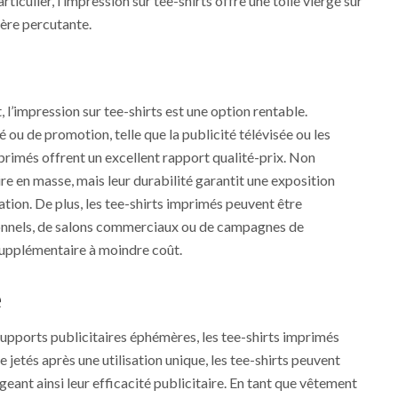
iculier, l’impression sur tee-shirts offre une toile vierge sur
ière percutante.
 l’impression sur tee-shirts est une option rentable.
ou de promotion, telle que la publicité télévisée ou les
mprimés offrent un excellent rapport qualité-prix. Non
re en masse, mais leur durabilité garantit une exposition
tion. De plus, les tee-shirts imprimés peuvent être
onnels, de salons commerciaux ou de campagnes de
 supplémentaire à moindre coût.
é
pports publicitaires éphémères, les tee-shirts imprimés
re jetés après une utilisation unique, les tee-shirts peuvent
geant ainsi leur efficacité publicitaire. En tant que vêtement