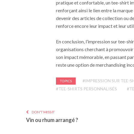
pratique et confortable, un tee-shirt im
renforçant ainsi le lien entre la marqu
devenir des articles de collection ou d
renforce encore leur impact et leur util
En conclusion, l’impression sur tee-shi
organisations cherchant à promouvoir 
son impact mémorable, en passant par sa
reste une option de merchandising inc
#IMPRESSION SUR TEE-S
TOPICS
#TEE-SHIRTS PERSONNALISÉS
#T
DON'T MISS IT
Vin ou rhum arrangé ?