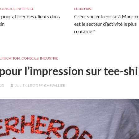
,
CONSEILS
,
ENTREPRISE
ENTREPRISE
 pour attirer des clients dans
Créer son entreprise à Maurice
in
est le secteur d’activité le plus
rentable ?
NICATION
,
CONSEILS
,
INDUSTRIE
our l’impression sur tee-shir
GO
JULIEN LE GOFF-CHEVALLIER