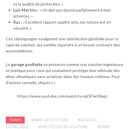
et la qualité de protection. »
Luis Martins :
« Un abri qui répond parfaitement à mes
attentes. »
Raz :
« Excellent rapport qualité-prix, ma voiture est en
sécurité. »
Ces témoignages soulignent une satisfaction générale pour ce
type de solution, qui semble répondre à un besoin croissant des
automobilistes.
Le
garage gonflable
se présente comme une solution ingénieuse
et pratique pour ceux qui souhaitent protéger leur véhicule des
aléas climatiques sans se lancer dans des travaux coûteux. Pour
d’autres conseils, cliquez
ici
.
https://www.youtube.com/watch?v=rpDFJw5Rwjc
#ABRI DE VOITURE
#GARAGE
TOPICS
GONFLABLE
#PROTÉGER SA VOITURE
#SANS