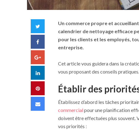
Un commerce propre et accueillant es
Twitter
calendrier de nettoyage efficace p
pour les clients et les employés, t
Facebook
entreprise.
Google+
Cet article vous guidera dans la créat
vous proposant des conseils pratiques
LinkedIn
Établir des priorit
Pinterest
Établissez d’abord les tâches prioritair
Email
commercial
pour une planification eff
doivent être effectuées plus souvent. 
vos priorités :