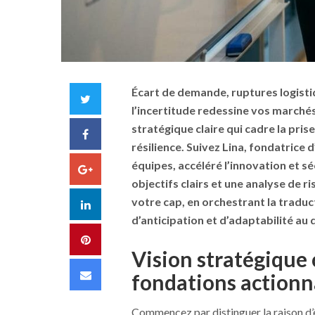
Écart de demande, ruptures logistiq
Twitter
l’incertitude redessine vos marché
stratégique claire qui cadre la prise
Facebook
résilience. Suivez Lina, fondatrice 
équipes, accéléré l’innovation et s
Google+
objectifs clairs et une analyse de 
votre cap, en orchestrant la traduc
LinkedIn
d’anticipation et d’adaptabilité au 
Pinterest
Vision stratégique c
Email
fondations actionn
Commencez par distinguer la raison d’ê