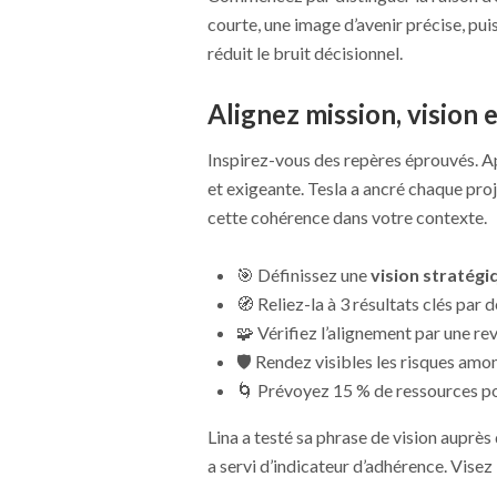
courte, une image d’avenir précise, pui
réduit le bruit décisionnel.
Alignez mission, vision 
Inspirez-vous des repères éprouvés. Ap
et exigeante. Tesla a ancré chaque proj
cette cohérence dans votre contexte.
🎯 Définissez une
vision stratégi
🧭 Reliez-la à 3 résultats clés pa
🧩 Vérifiez l’alignement par une re
🛡️ Rendez visibles les risques amo
🌀 Prévoyez 15 % de ressources po
Lina a testé sa phrase de vision auprès
a servi d’indicateur d’adhérence. Visez 