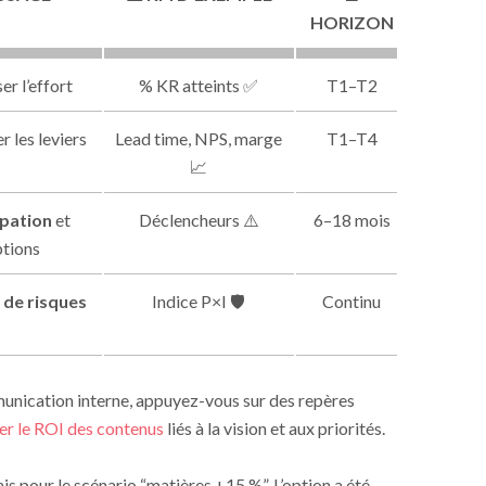
HORIZON
er l’effort
% KR atteints ✅
T1–T2
r les leviers
Lead time, NPS, marge
T1–T4
📈
ipation
et
Déclencheurs ⚠️
6–18 mois
tions
 de risques
Indice P×I 🛡️
Continu
unication interne, appuyez-vous sur des repères
er le ROI des contenus
liés à la vision et aux priorités.
rais pour le scénario “matières +15 %”. L’option a été