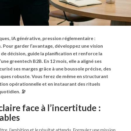
ues, IA générative, pression réglementaire :
s. Pour garder l’avantage, développez une vision
 de décision, guide la planification et renforce la
d’une greentech B2B. En 12 mois, elle a aligné ses
écurisé ses marges grâce à une boussole précise, des
risques robuste. Vous ferez de même en structurant
tion opérationnelle et en instaurant des rituels
quotidien. 🔭
laire face à l’incertitude :
ables
tre, l’ambition et le résultat attendu. Formulez une mission