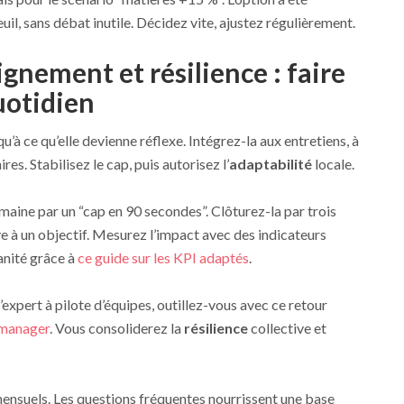
il, sans débat inutile. Décidez vite, ajustez régulièrement.
nement et résilience : faire
quotidien
u’à ce qu’elle devienne réflexe. Intégrez-la aux entretiens, à
s. Stabilisez le cap, puis autorisez l’
adaptabilité
locale.
maine par un “cap en 90 secondes”. Clôturez-la par trois
ve à un objectif. Mesurez l’impact avec des indicateurs
anité grâce à
ce guide sur les KPI adaptés
.
expert à pilote d’équipes, outillez-vous avec ce retour
 manager
. Vous consoliderez la
résilience
collective et
mensuels. Les questions fréquentes nourrissent une base