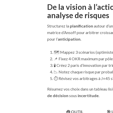
De la vision à l’acti
analyse de risques
Structurez la
planification
autour d’un
matrice d’Ansoff pour arbitrer croissa
pour l’
anticipation
.
🗺️ Mappez 3 scénarios (optimiste,
📌 Fixez 4 OKR maximum par pôle 
🧪 Créez 2 paris d’innovation par tr
📉 Notez chaque risque par probabi
⏱️ Révisez vos arbitrages à J+45 si 
Résumez vos choix dans un tableau lisib
de décision
sous
incertitude
.
🧰 OUTIL
🎯