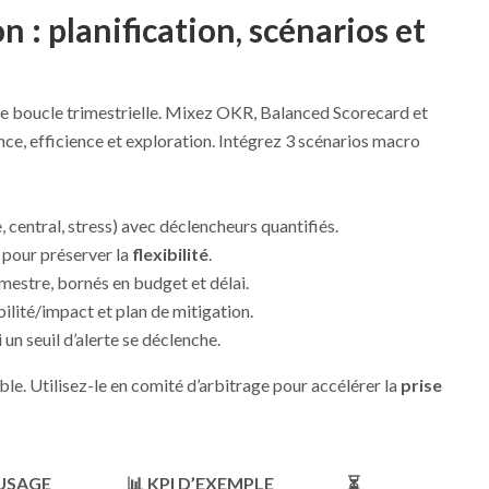
on : planification, scénarios et
e boucle trimestrielle. Mixez OKR, Balanced Scorecard et
nce, efficience et exploration. Intégrez 3 scénarios macro
 central, stress) avec déclencheurs quantifiés.
pour préserver la
flexibilité
.
imestre, bornés en budget et délai.
lité/impact et plan de mitigation.
un seuil d’alerte se déclenche.
le. Utilisez-le en comité d’arbitrage pour accélérer la
prise
 USAGE
📊 KPI D’EXEMPLE
⏳