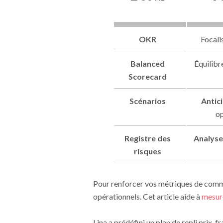
OKR
Focalis
Balanced
Équilibre
Scorecard
Scénarios
Antic
op
Registre des
Analyse
risques
Pour renforcer vos métriques de comm
opérationnels. Cet article aide à
mesur
Lina a prédéfini un plan de repli prix-f