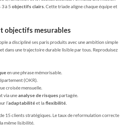
s 3 à 5
objectifs clairs
. Cette triade aligne chaque équipe et
et objectifs mesurables
ple a discipliné ses paris produits avec une ambition simple
et dans une trajectoire durable lisible par tous. Reproduisez
que
en une phrase mémorisable.
r département (OKR).
vue croisée mensuelle.
nt via une
analyse de risques
partagée.
ur l’
adaptabilité
et la
flexibilité
.
 de 15 clients stratégiques. Le taux de reformulation correcte
la même lisibilité.