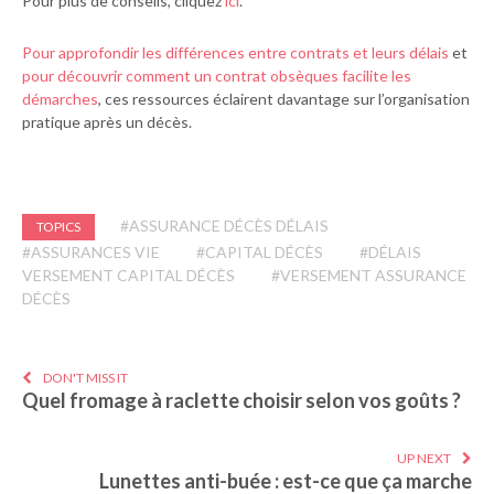
Pour plus de conseils, cliquez
ici
.
Pour approfondir les différences entre contrats et leurs délais
et
pour découvrir comment un contrat obsèques facilite les
démarches
, ces ressources éclairent davantage sur l’organisation
pratique après un décès.
#ASSURANCE DÉCÈS DÉLAIS
TOPICS
#ASSURANCES VIE
#CAPITAL DÉCÈS
#DÉLAIS
VERSEMENT CAPITAL DÉCÈS
#VERSEMENT ASSURANCE
DÉCÈS
DON'T MISS IT
Quel fromage à raclette choisir selon vos goûts ?
UP NEXT
Lunettes anti-buée : est-ce que ça marche