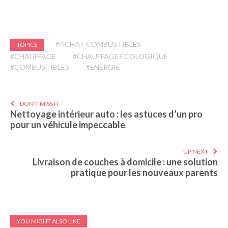
#ACHAT COMBUSTIBLES
TOPICS
#CHAUFFAGE
#CHAUFFAGE ÉCOLOGIQUE
#COMBUSTIBLES
#ÉNERGIE
DON'T MISS IT
Nettoyage intérieur auto : les astuces d’un pro
pour un véhicule impeccable
UP NEXT
Livraison de couches à domicile : une solution
pratique pour les nouveaux parents
YOU MIGHT ALSO LIKE