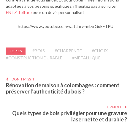
adaptées à vos besoins spécifiques, n’hésitez pas à solliciter
ENTZ Toiture
pour un devis personnalisé !
https://www.youtube.com/watch?v=mLyrGoEFTPU
#BOIS
#CHARPENTE
#CHOIX
TOPICS
#CONSTRUCTION DURABLE
#MÉTALLIQUE
DON'T MISS IT
Rénovation de maison à colombages : comment
préserver l’authenticité du bois ?
UP NEXT
Quels types de bois privilégier pour une gravure
laser nette et durable ?