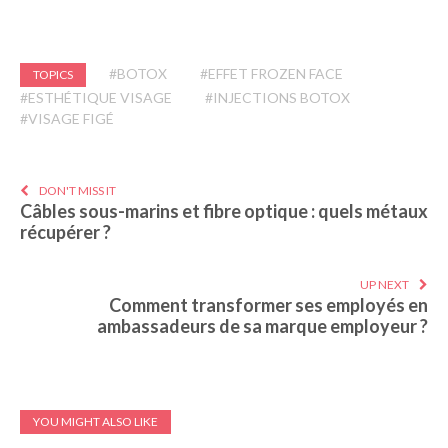
#BOTOX
#EFFET FROZEN FACE
TOPICS
#ESTHÉTIQUE VISAGE
#INJECTIONS BOTOX
#VISAGE FIGÉ
DON'T MISS IT
Câbles sous-marins et fibre optique : quels métaux
récupérer ?
UP NEXT
Comment transformer ses employés en
ambassadeurs de sa marque employeur ?
YOU MIGHT ALSO LIKE