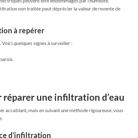
 électriques peuvent être endommagés par l’humidité.
filtration non traitée peut déprécier la valeur de revente de
tion à repérer
 Voici quelques signes à surveiller :
parois.
 réparer une infiltration d’eau
er accablant, mais en suivant une méthode rigoureuse, vous
e.
ce d’infiltration