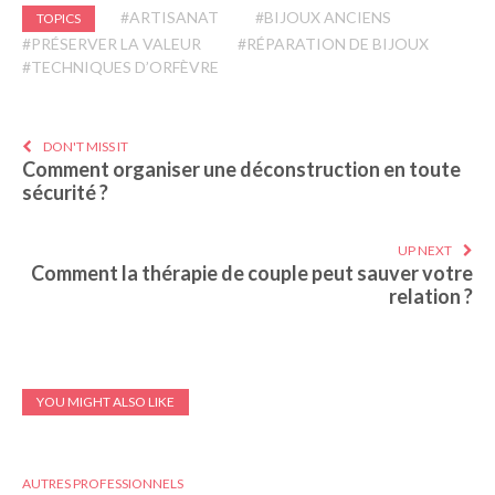
#ARTISANAT
#BIJOUX ANCIENS
TOPICS
#PRÉSERVER LA VALEUR
#RÉPARATION DE BIJOUX
#TECHNIQUES D’ORFÈVRE
DON'T MISS IT
Comment organiser une déconstruction en toute
sécurité ?
UP NEXT
Comment la thérapie de couple peut sauver votre
relation ?
YOU MIGHT ALSO LIKE
AUTRES PROFESSIONNELS