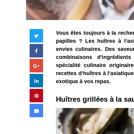
Vous êtes toujours à la reche
Twitter
papilles ? Les huîtres à l’a
envies culinaires. Des saveur
Facebook
combinaisons d’ingrédient
spécialité culinaire originai
Google+
recettes d’huîtres à l’asiatiqu
LinkedIn
exotique à vos repas.
Pinterest
Huîtres grillées à la s
Email