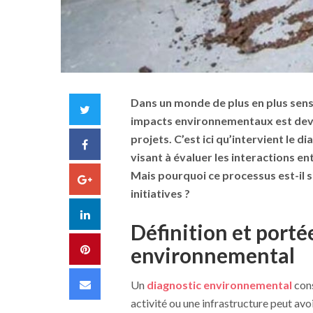
Dans un monde de plus en plus sensi
Twitter
impacts environnementaux est deve
projets. C’est ici qu’intervient le
di
Facebook
visant à évaluer les interactions e
Mais pourquoi ce processus est-il si 
Google+
initiatives ?
LinkedIn
Définition et porté
Pinterest
environnemental
Email
Un
diagnostic environnemental
cons
activité ou une infrastructure peut av