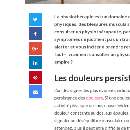
La physiothérapie est un domaine c
Twitter
physiques, des blessures musculair
consulter un physiothérapeute, pen
Facebook
symptômes ne justifient pas un trai
alerter et vous inciter à prendre r
Google+
faut-il vraiment consulter un phys
empire ?
LinkedIn
Les douleurs persis
Pinterest
L’un des signes les plus évidents indiq
Email
persistance des
douleurs
. Si une doule
activité physique ou sans cause éviden
douleur constante au dos, aux épaules, 
signaler un déséquilibre musculaire ou 
attendez, plus il peut être difficile de