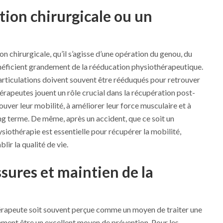
tion chirurgicale ou un
on chirurgicale, qu’il s’agisse d’une opération du genou, du
énéficient grandement de la rééducation physiothérapeutique.
s articulations doivent souvent être rééduqués pour retrouver
hérapeutes jouent un rôle crucial dans la récupération post-
ouver leur mobilité, à améliorer leur force musculaire et à
ong terme. De même, après un accident, que ce soit un
ysiothérapie est essentielle pour récupérer la mobilité,
blir la qualité de vie.
sures et maintien de la
hérapeute soit souvent perçue comme un moyen de traiter une
lement être un excellent moyen de prévention. Pour les