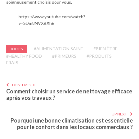
soigneusement choisis pour vous.
https://www.youtube.com/watch?
v=SDm8NVXBXhE
#ALIMENTATION SAINE
#BIEN ÊTRE
TOPICS
#HEALTHY FOOD
#PRIMEURS
#PRODUITS
FRAIS
DON'T MISS IT
Comment choisir un service de nettoyage efficace
après vos travaux ?
UP NEXT
Pourquoi une bonne climatisation est essentielle
pour le confort dans les locaux commerciaux ?