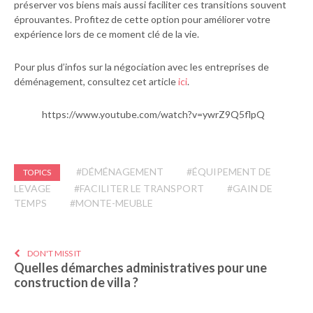
préserver vos biens mais aussi faciliter ces transitions souvent
éprouvantes. Profitez de cette option pour améliorer votre
expérience lors de ce moment clé de la vie.
Pour plus d’infos sur la négociation avec les entreprises de
déménagement, consultez cet article
ici
.
https://www.youtube.com/watch?v=ywrZ9Q5flpQ
#DÉMÉNAGEMENT
#ÉQUIPEMENT DE
TOPICS
LEVAGE
#FACILITER LE TRANSPORT
#GAIN DE
TEMPS
#MONTE-MEUBLE
DON'T MISS IT
Quelles démarches administratives pour une
construction de villa ?