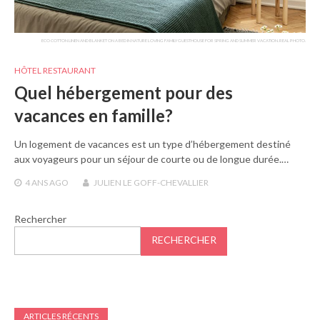
ECO COTTON LINEN AND BLANKET ON A BED IN NATURE LOVING FAMILY GUESTHOUSE FOR SPRING AND SUMMER VACATION. REAL PHOTO.
HÔTEL RESTAURANT
Quel hébergement pour des
vacances en famille?
Un logement de vacances est un type d’hébergement destiné
aux voyageurs pour un séjour de courte ou de longue durée.…
4 ANS
AGO
JULIEN LE GOFF-CHEVALLIER
Rechercher
RECHERCHER
ARTICLES RÉCENTS