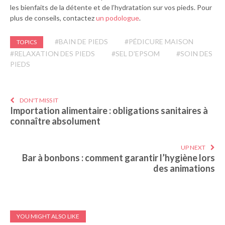
les bienfaits de la détente et de l’hydratation sur vos pieds. Pour
plus de conseils, contactez
un podologue
.
#BAIN DE PIEDS
#PÉDICURE MAISON
TOPICS
#RELAXATION DES PIEDS
#SEL D'EPSOM
#SOIN DES
PIEDS
DON'T MISS IT
Importation alimentaire : obligations sanitaires à
connaître absolument
UP NEXT
Bar à bonbons : comment garantir l’hygiène lors
des animations
YOU MIGHT ALSO LIKE