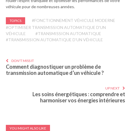
rouler l’esprit tranquille et optimiser les performances de votre
véhicule pour de nombreuses années.
#FONCTIONNEMENT VÉHICULE MODERNE
TOPICS
#OPTIMISER TRANSMISSION AUTOMATIQUE D'UN
VÉHICULE
#TRANSMISSION AUTOMATIQUE
#TRANSMISSION AUTOMATIQUE D'UN VÉHICULE
DON'T MISS IT
Comment diagnostiquer un problème de
transmission automatique d’un véhicule ?
UP NEXT
Les soins énergétiques : comprendre et
harmoniser vos énergies intérieures
YOU MIGHT ALSO LIKE