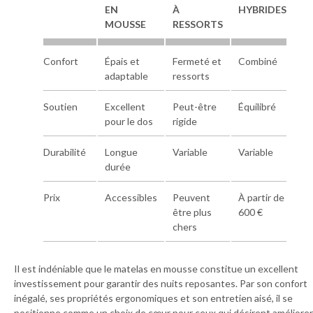
EN
À
HYBRIDES
MOUSSE
RESSORTS
Confort
Épais et
Fermeté et
Combiné
adaptable
ressorts
Soutien
Excellent
Peut-être
Équilibré
pour le dos
rigide
Durabilité
Longue
Variable
Variable
durée
Prix
Accessibles
Peuvent
À partir de
être plus
600 €
chers
Il est indéniable que le matelas en mousse constitue un excellent
investissement pour garantir des nuits reposantes. Par son confort
inégalé, ses propriétés ergonomiques et son entretien aisé, il se
positionne comme un choix de cœur pour ceux qui désirent améliorer