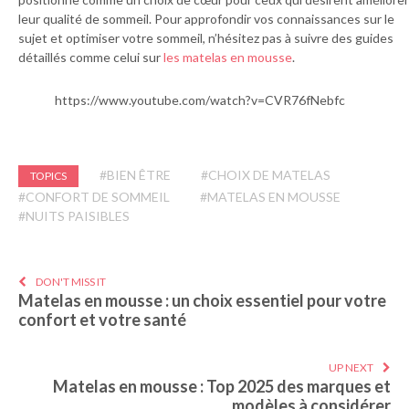
leur qualité de sommeil. Pour approfondir vos connaissances sur le
sujet et optimiser votre sommeil, n’hésitez pas à suivre des guides
détaillés comme celui sur
les matelas en mousse
.
https://www.youtube.com/watch?v=CVR76fNebfc
#BIEN ÊTRE
#CHOIX DE MATELAS
TOPICS
#CONFORT DE SOMMEIL
#MATELAS EN MOUSSE
#NUITS PAISIBLES
DON'T MISS IT
Matelas en mousse : un choix essentiel pour votre
confort et votre santé
UP NEXT
Matelas en mousse : Top 2025 des marques et
modèles à considérer