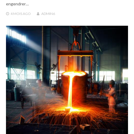
engendrer…
4 MOIS
AGO
ADMIN6