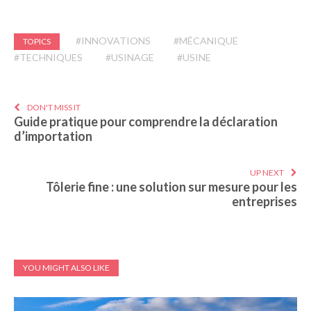
#INNOVATIONS
#MÉCANIQUE
TOPICS
#TECHNIQUES
#USINAGE
#USINE
DON'T MISS IT
Guide pratique pour comprendre la déclaration
d’importation
UP NEXT
Tôlerie fine : une solution sur mesure pour les
entreprises
YOU MIGHT ALSO LIKE