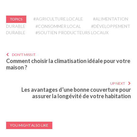
#AGRICULTURE LOCALE
#ALIMENTATION
TOPICS
DURABLE
#CONSOMMER LOCAL
#DÉVELOPPEMENT
DURABLE
#SOUTIEN PRODUCTEURS LOCAUX
DON'T MISS IT
Comment choisir la climatisation idéale pour votre
maison ?
UP NEXT
Les avantages d’une bonne couverture pour
assurer la longévité de votre habitation
YOU MIGHT ALSO LIKE