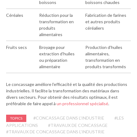
boissons
boissons chaudes
Céréales
Réduction pour la
Fabrication de farines
transformation en
et autres produits
produits
céréaliers
alimentaires
Fruits secs
Broyage pour
Production d’huiles
extraction d’huiles
alimentaires,
ou préparation
transformation en
alimentaire
produits transformés
Le concassage améliore l’efficacité et la qualité des productions
industrielles. Il facilite la transformation des matériaux dans
divers secteurs. Pour obtenir des résultats optimaux, il est
préférable de faire appel à
un professionnel spécialisé
.
#CONCASSAGE DANS L'INDUSTRIE
#LES
TOPICS
APPLICATIONS
#TRAVAUX DE CONCASSAGE
#TRAVAUX DE CONCASSAGE DANS L'INDUSTRIE