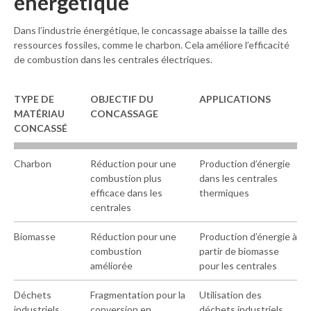
énergétique
Dans l’industrie énergétique, le concassage abaisse la taille des
ressources fossiles, comme le charbon. Cela améliore l’efficacité
de combustion dans les centrales électriques.
TYPE DE
OBJECTIF DU
APPLICATIONS
M
ATÉRIAU
C
ONCASSAGE
C
ONCASSÉ
Charbon
Réduction pour une
Production d’énergie
combustion plus
dans les centrales
efficace dans les
thermiques
centrales
Biomasse
Réduction pour une
Production d’énergie à
combustion
partir de biomasse
améliorée
pour les centrales
Déchets
Fragmentation pour la
Utilisation des
industriels
conversion en
déchets industriels