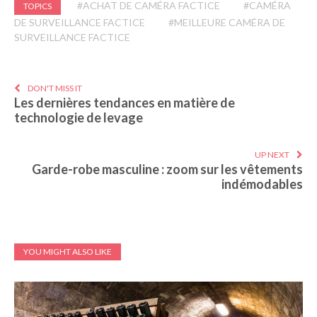
#ACHAT DE CAMÉRA FACTICE
#CAMÉRA
TOPICS
DE SURVEILLANCE FACTICE
#MEILLEURE CAMÉRA DE
SURVEILLANCE FACTICE
DON'T MISS IT
Les dernières tendances en matière de
technologie de levage
UP NEXT
Garde-robe masculine : zoom sur les vêtements
indémodables
YOU MIGHT ALSO LIKE