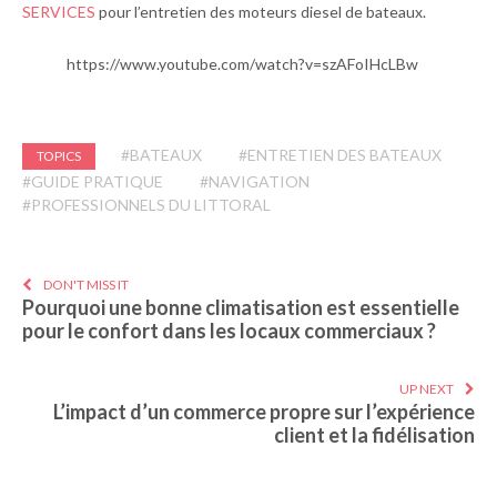
SERVICES
pour l’entretien des moteurs diesel de bateaux.
https://www.youtube.com/watch?v=szAFoIHcLBw
#BATEAUX
#ENTRETIEN DES BATEAUX
TOPICS
#GUIDE PRATIQUE
#NAVIGATION
#PROFESSIONNELS DU LITTORAL
DON'T MISS IT
Pourquoi une bonne climatisation est essentielle
pour le confort dans les locaux commerciaux ?
UP NEXT
L’impact d’un commerce propre sur l’expérience
client et la fidélisation