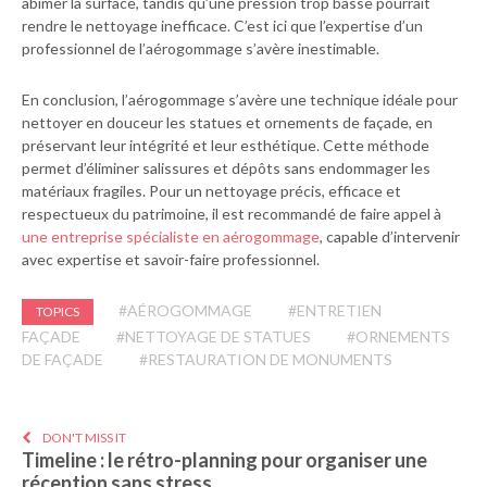
abîmer la surface, tandis qu’une pression trop basse pourrait
rendre le nettoyage inefficace. C’est ici que l’expertise d’un
professionnel de l’aérogommage s’avère inestimable.
En conclusion, l’aérogommage s’avère une technique idéale pour
nettoyer en douceur les statues et ornements de façade, en
préservant leur intégrité et leur esthétique. Cette méthode
permet d’éliminer salissures et dépôts sans endommager les
matériaux fragiles. Pour un nettoyage précis, efficace et
respectueux du patrimoine, il est recommandé de faire appel à
une entreprise spécialiste en aérogommage
, capable d’intervenir
avec expertise et savoir-faire professionnel.
#AÉROGOMMAGE
#ENTRETIEN
TOPICS
FAÇADE
#NETTOYAGE DE STATUES
#ORNEMENTS
DE FAÇADE
#RESTAURATION DE MONUMENTS
DON'T MISS IT
Timeline : le rétro-planning pour organiser une
réception sans stress