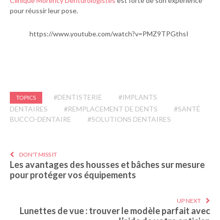
Clinique Morency Denturologistes
est forte de son expérience
pour réussir leur pose.
https://www.youtube.com/watch?v=PMZ9TPGthsI
#DENTISTERIE
#IMPLANTS
TOPICS
DENTAIRES
#REMPLACEMENT DE DENTS
#SANTÉ
BUCCO-DENTAIRE
#SOLUTIONS DENTAIRES
DON'T MISS IT
Les avantages des housses et bâches sur mesure
pour protéger vos équipements
UP NEXT
Lunettes de vue : trouver le modèle parfait avec