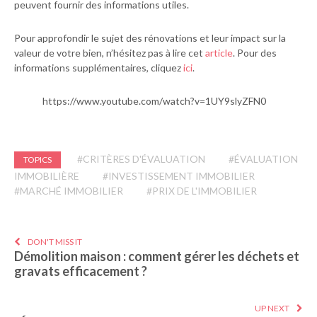
peuvent fournir des informations utiles.
Pour approfondir le sujet des rénovations et leur impact sur la
valeur de votre bien, n’hésitez pas à lire cet
article
. Pour des
informations supplémentaires, cliquez
ici
.
https://www.youtube.com/watch?v=1UY9slyZFN0
#CRITÈRES D'ÉVALUATION
#ÉVALUATION
TOPICS
IMMOBILIÈRE
#INVESTISSEMENT IMMOBILIER
#MARCHÉ IMMOBILIER
#PRIX DE L'IMMOBILIER
DON'T MISS IT
Démolition maison : comment gérer les déchets et
gravats efficacement ?
UP NEXT