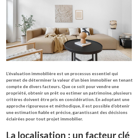
L’
évaluation immobilière
est un processus essentiel qui
permet de déterminer la valeur d’un bien immobilier en tenant
compte de divers facteurs. Que ce soit pour vendre une
propriété, obtenir un prêt ou estimer un patrimoine, plusieurs
critères
doivent être pris en considération. En adoptant une
approche rigoureuse et méthodique, il est possible d’obtenir
une estimation fiable et précise, garantissant des décisions
éclairées pour tout projet immobilier.
La
localisation
: un facteur clé