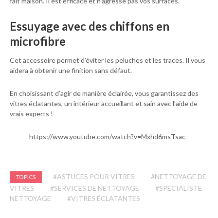
fait maison. Il est efficace et n’agresse pas vos surfaces.
Essuyage avec des chiffons en
microfibre
Cet accessoire permet d’éviter les peluches et les traces. Il vous
aidera à obtenir une finition sans défaut.
En choisissant d’agir de manière éclairée, vous garantissez des
vitres éclatantes, un intérieur accueillant et sain avec l’aide de
vrais experts !
https://www.youtube.com/watch?v=Mxhd6msTsac
#ASTUCES POUR VITRES
#NETTOYAGE DE
TOPICS
VITRES
#SERVICES DE NETTOYAGE
#SPÉCIALISTE
NETTOYAGE
#VITRES ÉCLATANTES