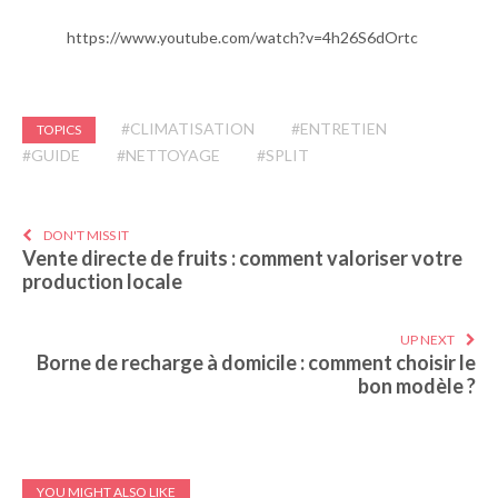
https://www.youtube.com/watch?v=4h26S6dOrtc
#CLIMATISATION
#ENTRETIEN
TOPICS
#GUIDE
#NETTOYAGE
#SPLIT
DON'T MISS IT
Vente directe de fruits : comment valoriser votre
production locale
UP NEXT
Borne de recharge à domicile : comment choisir le
bon modèle ?
YOU MIGHT ALSO LIKE