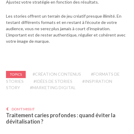
Ajustez votre stratégie en fonction des résultats.
Les stories offrent un terrain de jeu créatif presque illimité. En
testant différents formats et en restant à l’écoute de votre
audience, vous ne serez plus jamais à court d’inspiration.
L’important est de rester authentique, régulier et cohérent avec
votre image de marque.
#CRÉATION CONTENUS
#FORMATS DE
TOPICS
STORIES
#IDÉES DE STORIES
#INSPIRATION
STORY
#MARKETING DIGITAL
DON'T MISS IT
Traitement caries profondes : quand éviter la
dévitalisation ?